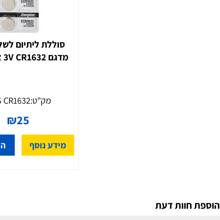
סוללת ליתיום לשלט לר
מדגם CR1632 ‏3V אנרג'ייזר
מק"ט:
ORS CR1632
₪
25
מידע נוסף
הוסף ל