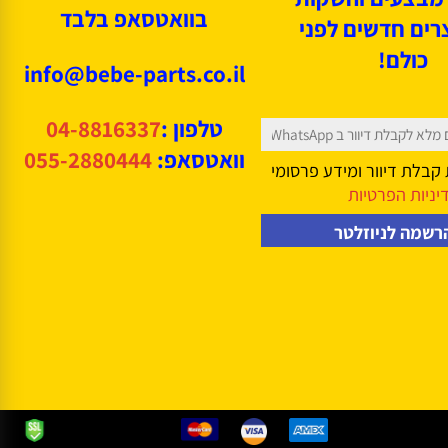
שעות פעילות: ימי א'-ה'
חות כבר נהנים
8:00-17:00
מגוון
יום ו': 8:00-12:00
בצעים
והשקות
בוואטסאפ בלבד
ם חדשים לפני
כולם!
info@bebe-parts.co.il
טלפון :
04-8816337
וואטסאפ:
055-2880444
ת דיוור ומידע פרסומי
ות הפרטיות