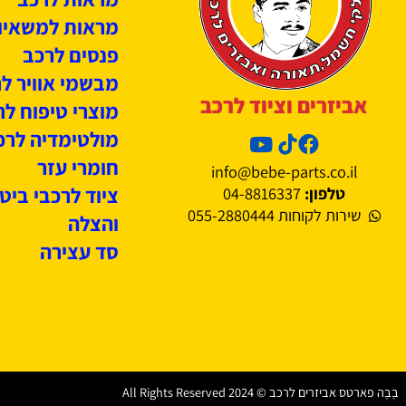
לרכב
נורות קסנון
נורות לרכב
מראות לרכב
מראות למשאיות
פנסים לרכב
מבשמי אוויר לרכב
יזרים וציוד לרכב
מוצרי טיפוח לרכב
מולטימדיה לרכב
חומרי עזר
info@bebe-parts.co.i
ציוד לרכבי ביטחון
טלפון:
04-8816337
ירות לקוחות 055-2880444
והצלה
סד עצירה