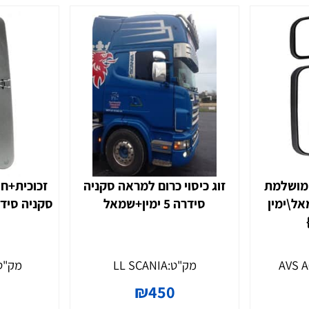
 רחב של דגמים לכל סידרות סקניה – החל ממראות צד רגילות לל
ת משאיות של סקניה ישנם דגמי מראות שונים שמתאימים למפרט 
 ראשית בסקניה סדרה 6 מודל 2020, חשוב לוודא שהיא אכן מתאימה ומספקת פתרון מלא לצ
 או השתלבות בתנועה סואנת.
יפים לרכב טאץ' יוקרתי ואלגנטי לצד הגנה נוספת נגד שחיקה ופג
 ולכן חשוב לרענן אותן ולהחליף לפי הצורך כדי להבטיח נסיעה 
שאיות סקניה מדגמים שונים ומציע פתרונות איכותיים לכל צור
ופיים באיכות גבוהה – אצלנו תוכלו למצוא הכל במחירים משתלמים
מת
זוג כיסוי כרום למראה סקניה
זכוכית+חימ
ל\ימין
סידרה 5 ימין+שמאל
סקניה סידרה 4 ‏432X200MM}‎‏
וחד למשאיות מסדרת סקניה 4 ומספקת שדה ראייה רחב לנהג, למרות שאין לה מנגנוני עזר כ
ן. אם אתם נוהגים בעיקר בתנאים יבשים ויציבים ואינכם זקוקים 
יווטים מסובכים ולא מתקלקל בקלות כמו גרסאות חשמליות.
מק"ט:
LL SCANIA
מק"ט:
5
ה מסדרה 4, האפשרות לכוון את המראה בלחיצת כפתור היא יתרון משמעותי, במיוחד