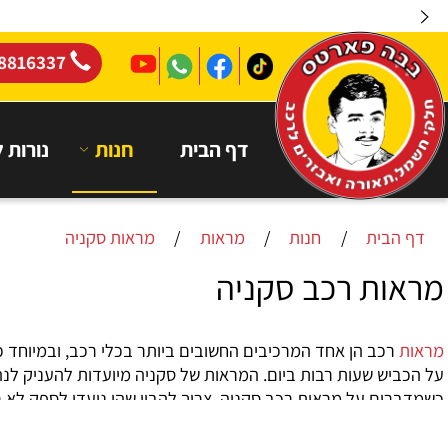
04-8816337
דף הבית
חנות
נורות לרכב
בית
/
חנות
/
מראות
/
מראות סקניה
ת רכב סקניה
כב הן אחד המרכיבים החשובים ביותר בכלי רכב, ובמיוחד כשמדובר
ש שעות רבות ביום. המראות של סקניה מיועדות להעניק לנהג תמונ
ם על מראות רכב סקניה, צריך להבין שהן נועדו לספק לא רק שדה
יצת כפתור – פיצ'ר חיוני במיוחד כאשר מדובר במשאית גבוהה ור