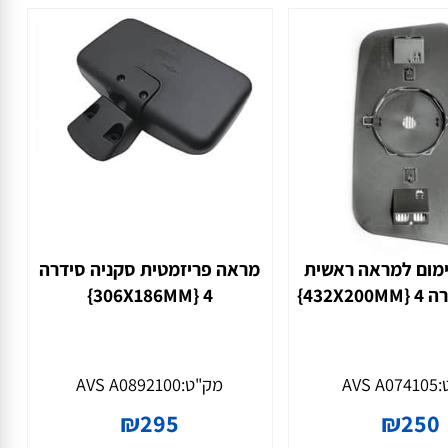
א עזרים ועד לזכוכיות מתקדמות עם חימום שמבטיחות תצוגה
הטכני שלהן באופן מדויק. לדוגמה, אם אתם מחפשים
רכים שלכם. בכל הנוגע למראות עזר פריזמטיות – הן מסייעות במיוחד במניעת "שטחים
יעות מזעריות לאורך זמן. עם הזמן והשימוש האינטנסיבי במשאיות
חלקה וללא הפרעות בשדה הראייה שלכם.
ך אפשרי בתחום חלקי חילוף לרכב ובפרט מערכות מראות
 ועם שירות מקצועי שיסייע לכם לבחור את המוצר המדויק ביותר
ום למראה ראשית
מראה פריזמטית סקניה סידרה
}
4 {306X186MM}
מו חימום או כוונון חשמלי. היתרון המרכזי שלה הוא הפשטות והעמידות – היא מיוצרת
לכוונון תכוף, מדובר בבחירה מעולה שחוסכת בעלויות תחזוקה.
AVS A07410
מק"ט:
AVS A0892100
 בעת התנעה ראשונית או החלפת נהגים. המידות הגדולות של המראה מספקות