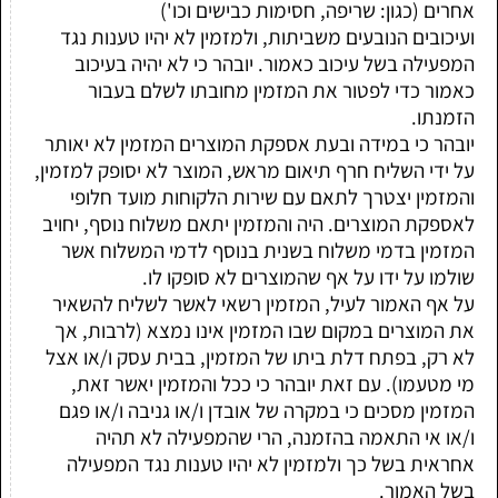
אחרים (כגון: שריפה, חסימות כבישים וכו')
ועיכובים הנובעים משביתות, ולמזמין לא יהיו טענות נגד
המפעילה בשל עיכוב כאמור. יובהר כי לא יהיה בעיכוב
כאמור כדי לפטור את המזמין מחובתו לשלם בעבור
הזמנתו.
יובהר כי במידה ובעת אספקת המוצרים המזמין לא יאותר
על ידי השליח חרף תיאום מראש, המוצר לא יסופק למזמין,
והמזמין יצטרך לתאם עם שירות הלקוחות מועד חלופי
לאספקת המוצרים. היה והמזמין יתאם משלוח נוסף, יחויב
המזמין בדמי משלוח בשנית בנוסף לדמי המשלוח אשר
שולמו על ידו על אף שהמוצרים לא סופקו לו.
על אף האמור לעיל, המזמין רשאי לאשר לשליח להשאיר
את המוצרים במקום שבו המזמין אינו נמצא (לרבות, אך
לא רק, בפתח דלת ביתו של המזמין, בבית עסק ו/או אצל
מי מטעמו). עם זאת יובהר כי ככל והמזמין יאשר זאת,
המזמין מסכים כי במקרה של אובדן ו/או גניבה ו/או פגם
ו/או אי התאמה בהזמנה, הרי שהמפעילה לא תהיה
אחראית בשל כך ולמזמין לא יהיו טענות נגד המפעילה
בשל האמור.